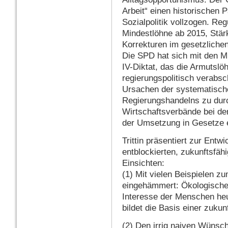
Arbeit“ einen historischen 
Sozialpolitik vollzogen. Re
Mindestlöhne ab 2015, Stärk
Korrekturen im gesetzlichen
Die SPD hat sich mit den M
IV-Diktat, das die Armutslö
regierungspolitisch verabsch
Ursachen der systematisch
Regierungshandelns zu durch
Wirtschaftsverbände bei de
der Umsetzung in Gesetze e
Trittin präsentiert zur Ent
entblockierten, zukunftsfäh
Einsichten:
(1) Mit vielen Beispielen 
eingehämmert: Ökologische 
Interesse der Menschen heu
bildet die Basis einer zukun
(2) Den irrig naiven Wünsc