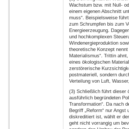
Wachstum bzw. mit Null- od
einem eigenen Abschnitt un
muss“. Beispielsweise führ
zum Schrumpfen bis zum Ve
Energieerzeugung. Dagegen 
und hochkomplexen Steueru
Windenergieproduktion sowi
theoretische Konzept nennt 
Materialismus“. Trittin ahnt
eines ökologischen Materia
zerstörerische Kurzsichtigke
postmateriell, sondern durc
Verteilung von Luft, Wasser
(3) Schließlich führt diese
ausführlich begründeten Poli
Transformation“. Da nach de
Begriff „Reform“ nur Angst
diskreditiert ist, wählt er 
geht nicht vorrangig um b