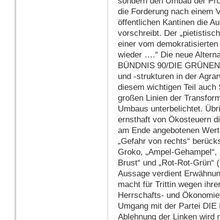
sondern den Umbau der Prod
die Forderung nach einem V
öffentlichen Kantinen die 
vorschreibt. Der „pietistisc
einer vom demokratisierten
wieder ….“ Die neue Alternat
BÜNDNIS 90/DIE GRÜNEN v
und -strukturen in der Agrar
diesem wichtigen Teil auch
großen Linien der Transform
Umbaus unterbelichtet. Übri
ernsthaft von Ökosteuern 
am Ende angebotenen Wertu
„Gefahr von rechts“ berück
Groko, „Ampel-Gehampel“, 
Brust“ und „Rot-Rot-Grün“ (
Aussage verdient Erwähnung
macht für Trittin wegen ihr
Herrschafts- und Ökonomiev
Umgang mit der Partei DIE L
Ablehnung der Linken wird n