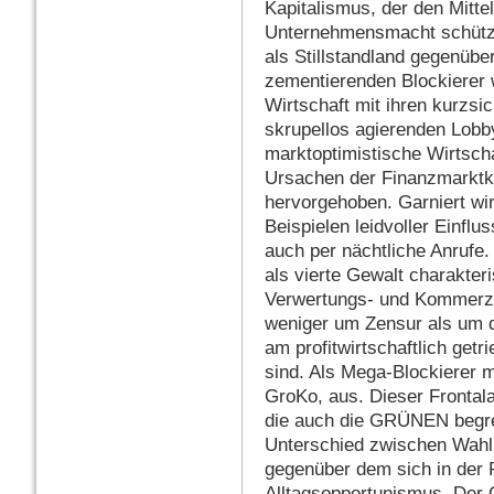
Kapitalismus, der den Mittel
Unternehmensmacht schützt
als Stillstandland gegenübe
zementierenden Blockierer 
Wirtschaft mit ihren kurzsi
skrupellos agierenden Lobb
marktoptimistische Wirtscha
Ursachen der Finanzmarktkri
hervorgehoben. Garniert wir
Beispielen leidvoller Einf
auch per nächtliche Anrufe.
als vierte Gewalt charakteri
Verwertungs- und Kommerzia
weniger um Zensur als um d
am profitwirtschaftlich get
sind. Als Mega-Blockierer ma
GroKo, aus. Dieser Frontala
die auch die GRÜNEN begre
Unterschied zwischen Wahl
gegenüber dem sich in der 
Alltagsopportunismus. Der 