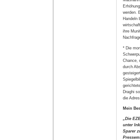
Erhöhung
werden. E
Handeln b
wirtschaf
ihre Muni
Nachfrage
* Die mon
Schwerpu
Chance, d
durch Ab
gesteiger
Spiegelbi
gerichtet
Draghi so
die Adres
Mein Bes
„Die EZB
unter In
Sparer z
Pressemi