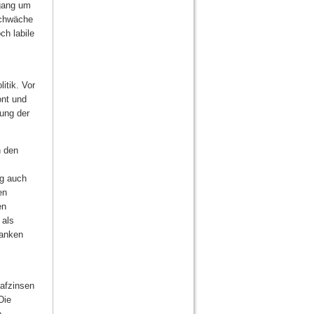
kgang um
schwäche
ch labile
itik. Vor
ont und
ung der
n den
ng auch
en
en
 als
banken
rafzinsen
Die
e