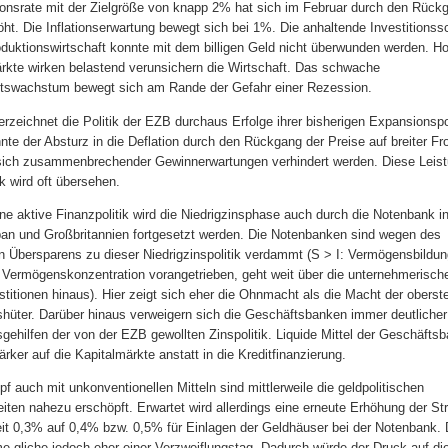
tionsrate mit der Zielgröße von knapp 2% hat sich im Februar durch den Rüc
ht. Die Inflationserwartung bewegt sich bei 1%. Die anhaltende Investitions
oduktionswirtschaft konnte mit dem billigen Geld nicht überwunden werden. Ho
rkte wirken belastend verunsichern die Wirtschaft. Das schwache
ftswachstum bewegt sich am Rande der Gefahr einer Rezession.
erzeichnet die Politik der EZB durchaus Erfolge ihrer bisherigen Expansionspol
nte der Absturz in die Deflation durch den Rückgang der Preise auf breiter Fr
 sich zusammenbrechender Gewinnerwartungen verhindert werden. Diese Leist
ik wird oft übersehen.
ne aktive Finanzpolitik wird die Niedrigzinsphase auch durch die Notenbank i
an und Großbritannien fortgesetzt werden. Die Notenbanken sind wegen des
n Übersparens zu dieser Niedrigzinspolitik verdammt (S > I: Vermögensbildu
 Vermögenskonzentration vorangetrieben, geht weit über die unternehmerisch
titionen hinaus). Hier zeigt sich eher die Ohnmacht als die Macht der oberst
üter. Darüber hinaus verweigern sich die Geschäftsbanken immer deutlicher
sgehilfen der von der EZB gewollten Zinspolitik. Liquide Mittel der Geschäfts
tärker auf die Kapitalmärkte anstatt in die Kreditfinanzierung.
f auch mit unkonventionellen Mitteln sind mittlerweile die geldpolitischen
iten nahezu erschöpft. Erwartet wird allerdings eine erneute Erhöhung der St
it 0,3% auf 0,4% bzw. 0,5% für Einlagen der Geldhäuser bei der Notenbank. 
gliche jedoch eher einer Verzweiflungstag. Dadurch würde der Druck auf di