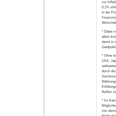
zur Infla
0,2% erhö
in der Pr
Finanzmä
Wirtscha
* Dabei v
allem kon
damit in
Geldpolit
* Ohne ei
USA, Jap
weltweite
durch die
Sachinves
Währungsh
Erfüllung
fließen s
* Im Kamp
Möglichke
von derze
Maßnahme 