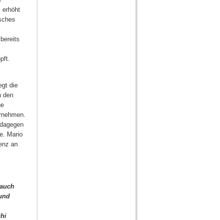
 erhöht
isches
bereits
pft.
egt die
n den
ge
ernehmen.
n dagegen
e. Mario
renz an
 auch
und
ghi