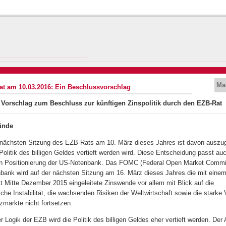
Ma
at am 10.03.2016: Ein Beschlussvorschlag
 Vorschlag zum Beschluss zur künftigen Zinspolitik durch den EZB-Rat
ünde
r nächsten Sitzung des EZB-Rats am 10. März dieses Jahres ist davon auszu
Politik des billigen Geldes vertieft werden wird. Diese Entscheidung passt au
en Positionierung der US-Notenbank. Das FOMC (Federal Open Market Commit
bank wird auf der nächsten Sitzung am 16. März dieses Jahres die mit eine
tt Mitte Dezember 2015 eingeleitete Zinswende vor allem mit Blick auf die
he Instabilität, die wachsenden Risiken der Weltwirtschaft sowie die starke Vo
zmärkte nicht fortsetzen.
r Logik der EZB wird die Politik des billigen Geldes eher vertieft werden. Der