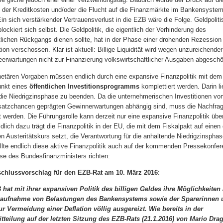
 der Kreditkosten und/oder die Flucht auf die Finanzmärkte im Bankensystem
in sich verstärkender Vertrauensverlust in die EZB wäre die Folge. Geldpolit
lockiert sich selbst. Die Geldpolitik, die eigentlich der Verhinderung des
tlichen Rückgangs dienen sollte, hat in der Phase einer drohenden Rezession 
tion verschossen. Klar ist aktuell: Billige Liquidität wird wegen unzureichender
erwartungen nicht zur Finanzierung volkswirtschaftlicher Ausgaben abgeschö
etären Vorgaben müssen endlich durch eine expansive Finanzpolitik mit dem
nkt eines
öffentlichen Investitionsprogramms
komplettiert werden. Darin li
ie Niedrigzinsphase zu beenden. Da die unternehmerischen Investitionen vo
satzchancen geprägten Gewinnerwartungen abhängig sind, muss die Nachfra
t werden. Die Führungsrolle kann derzeit nur eine expansive Finanzpolitik üb
ldlich dazu trägt die Finanzpolitik in der EU, die mit dem Fiskalpakt auf eine
en Austeritätskurs setzt, die Verantwortung für die anhaltende Niedrigzinsphas
llte endlich diese aktive Finanzpolitik auch auf der kommenden Pressekonfe
se des Bundesfinanzministers richten:
chlussvorschlag für den EZB-Rat am 10. März 2016
:
 hat mit ihrer expansiven Politik des billigen Geldes ihre Möglichkeiten
kaufnahme von Belastungen des Bankensystems sowie der Sparerinnen 
ur Vermeidung einer Deflation völlig ausgereizt. Wie bereits in der
tteilung auf der letzten Sitzung des EZB-Rats (21.1.2016) von Mario Dra