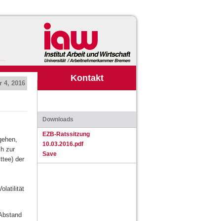
Kontakt
r 4, 2016
Downloads
EZB-Ratssitzung
gehen,
10.03.2016.pdf
ch zur
Save
tee) der
m
latilität
 Abstand