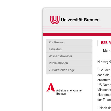
Zur Person
EZB-R
Lehrstuhl
Mein
Wissenstransfer
Hintergr
Publikationen
* Bei de
Zur aktuellen Lage
dass die 
erwartet
US-Noten
Minischri
ökonomisc
der Finan
* Nach de